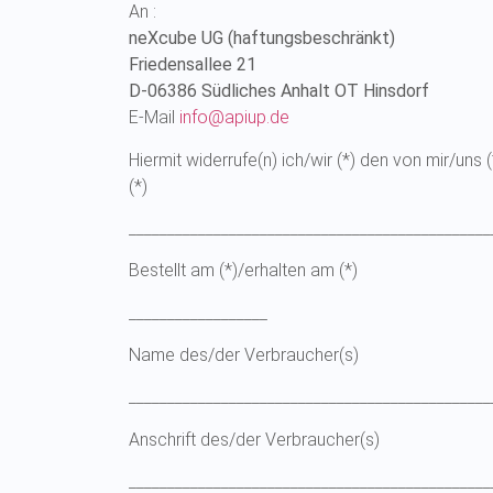
An :
neXcube UG (haftungsbeschränkt)
Friedensallee 21
D-06386 Südliches Anhalt OT Hinsdorf
E-Mail
info@apiup.de
Hiermit widerrufe(n) ich/wir (*) den von mir/un
(*)
_______________________________________________
Bestellt am (*)/erhalten am (*)
__________________
Name des/der Verbraucher(s)
_______________________________________________
Anschrift des/der Verbraucher(s)
_______________________________________________