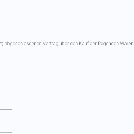
s (*) abgeschlossenen Vertrag über den Kauf der folgenden Waren 
______
______
______